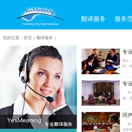
翻译服务
服务
您的位置：
首页
>
翻译服务
>
专
简介
同、
资料或
专
译云
域。
的负面
同
译云
员将