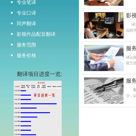
专业笔译
时地
可以有
专业口译
影
同声翻译
译云
品的
影视作品配音翻译
因此
服务范围
服
服务价格
译云
荷兰
来语
翻译项目进度一览:
服
翻译
少，
能提供